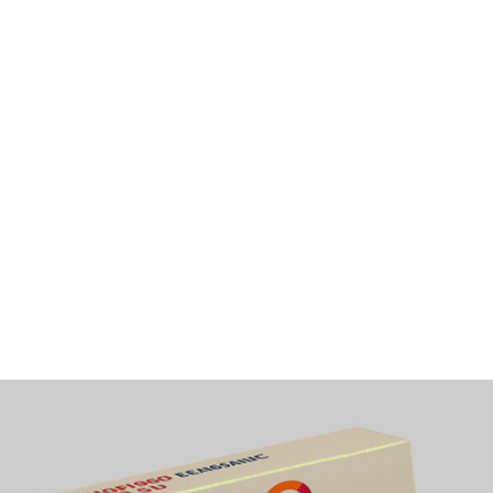
mais l’alcool intensifie le risque d’acidose lactique si vous
êtes déshydraté ou en prise élevée.
Glucophage fait-il maigrir?
La Metformine peut provoquer une légère perte de poids 
améliorant la sensibilité à l’insuline, mais elle n’est pas
indiquée comme traitement de l’obésité.
Dois-je arrêter Glucophage avant une
intervention?
Oui. Généralement, interrompez le traitement 48 heures
avant un examen avec produit de contraste et reprenez 4
heures après sous contrôle médical.
Glucophage crée-t-il une dépendance?
Non, il n’y a pas de phénomène d’accoutumance ou de
dépendance liée à la Metformine.