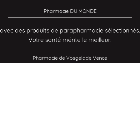
Pharmacie DU MONDE
avec des produits de parapharmacie sélectionnés.
Votre santé mérite le meilleur:
Pharmacie de Vosgelade Vence
avec une sélection exigeante de nos laboratoires
partenaires. Pour une pharmacie à votre image:
Pharmacie du Centre
pour faire de votre santé une priorité simple à
gérer. Des conseils clairs et personnalisés: