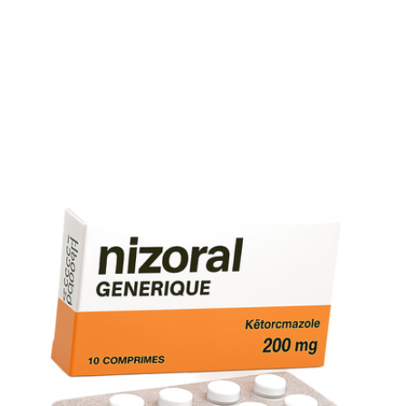
Le pack duo 2×50 ml à €17.50 est notre offre la moins chè
(
€0.175/ml
).
Quand la livraison arrive-t-elle?
En règle générale, 3 jours ouvrés après confirmation de
votre achat en ligne.