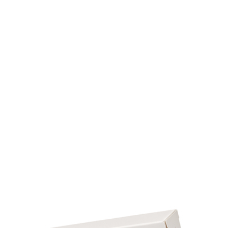
Notre procédure inclut un questionnaire médical validé pa
un pharmacien, garantissant un achat en ligne sans
ordonnance mais sécurisé.
Combien de temps pour la livraison en France?
Comptez 3 à 5 jours ouvrables pour une livraison standard
à 2 jours en express.
Puis-je payer à la livraison?
Nous proposons plusieurs moyens de paiement : carte
bancaire, virement, paiement en plusieurs fois. Le paiemen
à la livraison n’est pas disponible.
Y a-t-il un service après-vente?
Oui, notre service client est joignable 7j/7 pour toute quest
sur votre achat.