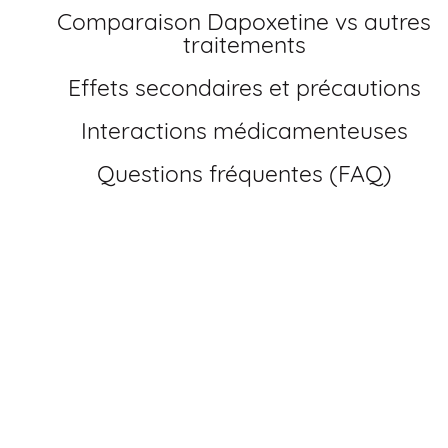
Comparaison Dapoxetine vs autres
traitements
Effets secondaires et précautions
Interactions médicamenteuses
Questions fréquentes (FAQ)
Comment acheter Priligy générique en France?
Depuis la fin de brevet de la Dapoxetine, Priligy générique
est largement disponible en pharmacie en ligne. Vous
pouvez acheter Priligy sans ordonnance en ligne via notre
site dédié, en toute légalité, et profiter d’un prix moins cher
que dans une pharmacie traditionnelle. Notre plateforme
vous permet de réaliser votre achat en France très
simplement.
Commander Priligy sans ordonnance en ligne :