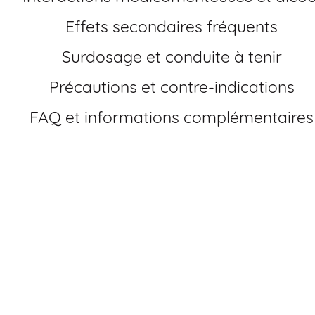
Effets secondaires fréquents
Surdosage et conduite à tenir
Précautions et contre-indications
FAQ et informations complémentaires
Comment acheter Nexium générique en France
Depuis l’expiration du brevet du Nexium original,
l’ésoméprazole est disponible sous forme générique à un
prix attractif. Vous pouvez réaliser votre achat de Nexium
générique en france sans ordonnance sur notre site sécuri
Profitez des tarifs moins cher et savourez une livraison
rapide en toute discrétion.
Où commander Nexium en ligne sans
ordonnance?
Beaucoup de patients recherchent comment acheter Nex